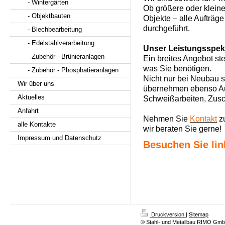
- Wintergärten
Ob größere oder kleine
- Objektbauten
Objekte – alle Aufträg
durchgeführt.
- Blechbearbeitung
- Edelstahlverarbeitung
Unser Leistungsspe
- Zubehör - Brünieranlagen
Ein breites Angebot ste
was Sie benötigen.
- Zubehör - Phosphatieranlagen
Nicht nur bei Neubau s
Wir über uns
übernehmen ebenso Au
Aktuelles
Schweißarbeiten, Zusch
Anfahrt
Nehmen Sie
Kontakt
zu
alle Kontakte
wir beraten Sie gerne!
Impressum und Datenschutz
Besuchen Sie lin
Druckversion
|
Sitemap
© Stahl- und Metallbau RIMO Gm